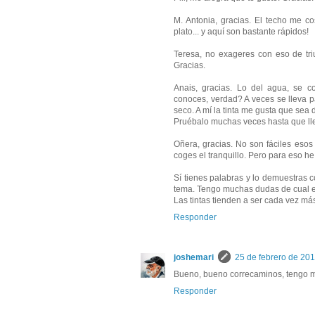
M. Antonia, gracias. El techo me c
plato... y aquí son bastante rápidos!
Teresa, no exageres con eso de triu
Gracias.
Anais, gracias. Lo del agua, se c
conoces, verdad? A veces se lleva p
seco. A mí la tinta me gusta que sea 
Pruébalo muchas veces hasta que lle
Oñera, gracias. No son fáciles esos
coges el tranquillo. Pero para eso 
Sí tienes palabras y lo demuestras c
tema. Tengo muchas dudas de cual e
Las tintas tienden a ser cada vez m
Responder
joshemari
25 de febrero de 201
Bueno, bueno correcaminos, tengo m
Responder