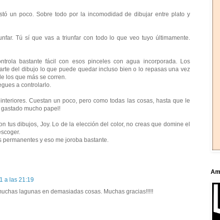
ostó un poco. Sobre todo por la incomodidad de dibujar entre plato y
nfar. Tú sí que vas a triunfar con todo lo que veo tuyo últimamente.
ontrola bastante fácil con esos pinceles con agua incorporada. Los
arte del dibujo lo que puede quedar incluso bien o lo repasas una vez
de los que más se corren.
gues a controlarlo.
 interiores. Cuestan un poco, pero como todas las cosas, hasta que le
he gastado mucho papel!
on tus dibujos, Joy. Lo de la elección del color, no creas que domine el
scoger.
ás permanentes y eso me joroba bastante.
Ami
1 a las 21:19
uchas lagunas en demasiadas cosas. Muchas gracias!!!!!