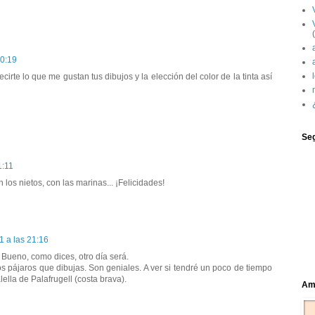
20:19
irte lo que me gustan tus dibujos y la elección del color de la tinta así
Se
1:11
los nietos, con las marinas... ¡Felicidades!
1 a las 21:16
 Bueno, como dices, otro día será.
s pájaros que dibujas. Son geniales. A ver si tendré un poco de tiempo
ella de Palafrugell (costa brava).
Ami