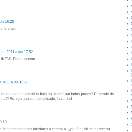
las 16:28
diferente.
o de 2011 a las 17:52
RIUNFAS. Enhorabuena.
e 2011 a las 18:20
 al pasarle el pincel la tinta no "vuele" por todas partes? Depende de
tidad? Es algo que veo complicado, la verdad.
19:59
e encantan esos interiores a contraluz (¡y qué difícil me parecen!)