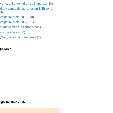
V encuentro de ladrones Sigüenza
(38)
VI encuentro de ladrones en El Escorial
(32)
amigo invisible 2012
(30)
amigo invisible 2017
(21)
lo que destilan los cuadernos
(15)
mis materiales
(30)
¿Compartes con nosotros?
(17)
guidores
go Invisible 2016