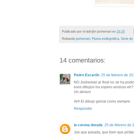
Publicado por el ladr@n
joshemari
en
15:15
Robando
joshemari
,
Pluma estilográfica
,
Serie de
14 comentarios:
Pedro Escartín
25 de febrero de 20
NO Joshemari.al final no se ha podi
esos dibujos los espero ansioso eh?.
Un abrazo
AH! El dibujo genial como siempre
Responder
la corona dorada
25 de febrero de 
Joe que pasada, que bien que pintai