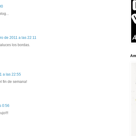
00
log...
ro de 2011 a las 22:11
aluces los bordas.
Ami
1 a las 22:55
l fin de semana!
s 0:56
jo!!!